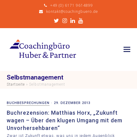
+49 (0) 6171 9614899
kontakt@coachingbuero.de
Twitter
Instagram
LinkedIn
Youtube
Selbstmanagement
Startseite
»
Selbstmanagement
BUCHBESPRECHUNGEN
·
29. DEZEMBER 2013
Buchrezension: Matthias Horx, „Zukunft
wagen – Über den klugen Umgang mit dem
Unvorhersehbaren“
Zwar ist Zukunft etwas, was uns in jedem Augenblick