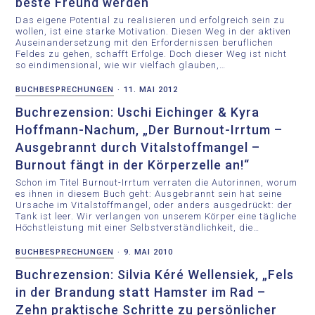
beste Freund werden“
Das eigene Potential zu realisieren und erfolgreich sein zu
wollen, ist eine starke Motivation. Diesen Weg in der aktiven
Auseinandersetzung mit den Erfordernissen beruflichen
Feldes zu gehen, schafft Erfolge. Doch dieser Weg ist nicht
so eindimensional, wie wir vielfach glauben,…
BUCHBESPRECHUNGEN
·
11. MAI 2012
Buchrezension: Uschi Eichinger & Kyra
Hoffmann-Nachum, „Der Burnout-Irrtum –
Ausgebrannt durch Vitalstoffmangel –
Burnout fängt in der Körperzelle an!“
Schon im Titel Burnout-Irrtum verraten die Autorinnen, worum
es ihnen in diesem Buch geht: Ausgebrannt sein hat seine
Ursache im Vitalstoffmangel, oder anders ausgedrückt: der
Tank ist leer. Wir verlangen von unserem Körper eine tägliche
Höchstleistung mit einer Selbstverständlichkeit, die…
BUCHBESPRECHUNGEN
·
9. MAI 2010
Buchrezension: Silvia Kéré Wellensiek, „Fels
in der Brandung statt Hamster im Rad –
Zehn praktische Schritte zu persönlicher