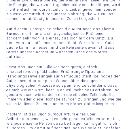
unserer Energiekraftwerke, die Welt unserer Zellen ein. Denn
die Energie, die wir zum täglichen aktiv sein benötigen, wird
nicht einfach nur durch „Luft und Liebe“ gewonnen, sondern
sie wird vermittelt durch unsere Nahrung, die wir zu uns
nehmen, unablässig in unseren Zellen hergestellt.
Auf diesem Hintergrund sehen die Autorinnen das Thema
Burnout nicht nur als ein psychologisches Phänomen,
sondern sehr wohl als eines, das sich mit dem Satz: „Du
bist, was du isst“ umschreiben lässt. Wir erfahren: Gute
Laune kann man essen und die Kehrseite davon ist, dass
Stress unseren Körper im wahrsten Sinne des Wortes
auffrisst.
Bevor das Buch ein Fülle von sehr guten, einfach
umzusetzenden praktischen Ernährungs-Tipps und
Handlungsanweisungen zur Verfügung stellt, gelingt es den
Autorinnen, das komplexe Wissen über die eigenen
physiologischen Prozesse so spannend zu schildern, dass
es sich wie ein Krimi liest. Man will mehr dazu erfahren und
genau wissen, wie es denn nun die einzelne Zelle schafft,
immer wieder diese Höchstleistungen zu bringen und wie die
vielen Millionen Zellen in unserem Körper dabei kooperieren.
Insofern ist das Buch
Burnout-Irrtum
eines über
Selbstmanagement, weil es sehr genaues Wissen vermittelt,
wie jede einzelne Person dazu beitragen kann, gut für sich
zu sorgen, um damit auf sehr gesunde Weise leistungsfähig