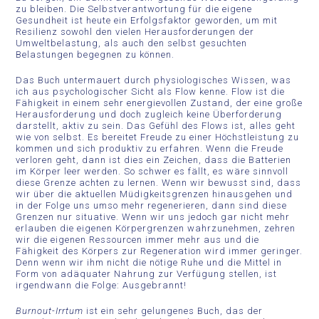
zu bleiben. Die Selbstverantwortung für die eigene
Gesundheit ist heute ein Erfolgsfaktor geworden, um mit
Resilienz sowohl den vielen Herausforderungen der
Umweltbelastung, als auch den selbst gesuchten
Belastungen begegnen zu können.
Das Buch untermauert durch physiologisches Wissen, was
ich aus psychologischer Sicht als Flow kenne. Flow ist die
Fähigkeit in einem sehr energievollen Zustand, der eine große
Herausforderung und doch zugleich keine Überforderung
darstellt, aktiv zu sein. Das Gefühl des Flows ist, alles geht
wie von selbst. Es bereitet Freude zu einer Höchstleistung zu
kommen und sich produktiv zu erfahren. Wenn die Freude
verloren geht, dann ist dies ein Zeichen, dass die Batterien
im Körper leer werden. So schwer es fällt, es wäre sinnvoll
diese Grenze achten zu lernen. Wenn wir bewusst sind, dass
wir über die aktuellen Müdigkeitsgrenzen hinausgehen und
in der Folge uns umso mehr regenerieren, dann sind diese
Grenzen nur situative. Wenn wir uns jedoch gar nicht mehr
erlauben die eigenen Körpergrenzen wahrzunehmen, zehren
wir die eigenen Ressourcen immer mehr aus und die
Fähigkeit des Körpers zur Regeneration wird immer geringer.
Denn wenn wir ihm nicht die nötige Ruhe und die Mittel in
Form von adäquater Nahrung zur Verfügung stellen, ist
irgendwann die Folge: Ausgebrannt!
Burnout-Irrtum
ist ein sehr gelungenes Buch, das der