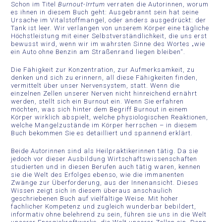
Schon im Titel
Burnout-Irrtum
verraten die Autorinnen, worum
es ihnen in diesem Buch geht: Ausgebrannt sein hat seine
Ursache im Vitalstoffmangel, oder anders ausgedrückt: der
Tank ist leer. Wir verlangen von unserem Körper eine tägliche
Höchstleistung mit einer Selbstverständlichkeit, die uns erst
bewusst wird, wenn wir im wahrsten Sinne des Wortes „wie
ein Auto ohne Benzin am Straßenrand liegen bleiben“.
Die Fähigkeit zur Konzentration, zur Aufmerksamkeit, zu
denken und sich zu erinnern, all diese Fähigkeiten finden,
vermittelt über unser Nervensystem, statt. Wenn die
einzelnen Zellen unserer Nerven nicht hinreichend ernährt
werden, stellt sich ein
Burnout
ein. Wenn Sie erfahren
möchten, was sich hinter dem Begriff Burnout in einem
Körper wirklich abspielt, welche physiologischen Reaktionen,
welche Mangelzustände im Körper herrschen – in diesem
Buch bekommen Sie es detailliert und spannend erklärt.
Beide Autorinnen sind als Heilpraktikerinnen tätig. Da sie
jedoch vor dieser Ausbildung Wirtschaftswissenschaften
studierten und in diesen Berufen auch tätig waren, kennen
sie die Welt des Erfolges ebenso, wie die immanenten
Zwänge zur Überforderung, aus der Innenansicht. Dieses
Wissen zeigt sich in diesem überaus anschaulich
geschriebenen Buch auf vielfältige Weise. Mit hoher
fachlicher Kompetenz und zugleich wunderbar bebildert,
informativ ohne belehrend zu sein, führen sie uns in die Welt