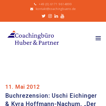
+49 (0) 6171 9614899
kontakt@coachingbuero.de
Twitter
Instagram
LinkedIn
Youtube
11. Mai 2012
Buchrezension: Uschi Eichinger
& Kyra Hoffmann-Nachum, „Der