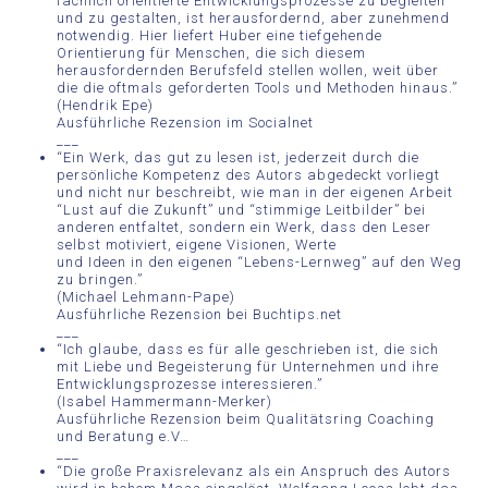
fachlich orientierte Entwicklungsprozesse zu begleiten
und zu gestalten, ist herausfordernd, aber zunehmend
notwendig. Hier liefert Huber eine tiefgehende
Orientierung für Menschen, die sich diesem
herausfordernden Berufsfeld stellen wollen, weit über
die die oftmals geforderten Tools und Methoden hinaus.”
(Hendrik Epe)
Ausführliche Rezension im Socialnet
___
“Ein Werk, das gut zu lesen ist, jederzeit durch die
persönliche Kompetenz des Autors abgedeckt vorliegt
und nicht nur beschreibt, wie man in der eigenen Arbeit
“Lust auf die Zukunft” und “stimmige Leitbilder” bei
anderen entfaltet, sondern ein Werk, dass den Leser
selbst motiviert, eigene Visionen, Werte
und Ideen in den eigenen “Lebens-Lernweg” auf den Weg
zu bringen.”
(Michael Lehmann-Pape)
Ausführliche Rezension bei Buchtips.net
___
“Ich glaube, dass es für alle geschrieben ist, die sich
mit Liebe und Begeisterung für Unternehmen und ihre
Entwicklungsprozesse interessieren.”
(Isabel Hammermann-Merker)
Ausführliche Rezension beim Qualitätsring Coaching
und Beratung e.V…
___
“Die große Praxisrelevanz als ein Anspruch des Autors