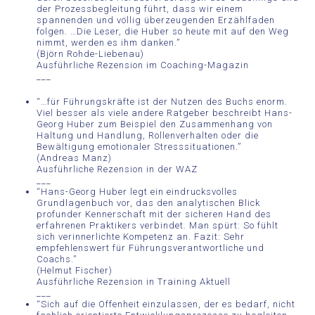
der Prozessbegleitung führt, dass wir einem
spannenden und völlig überzeugenden Erzählfaden
folgen. …Die Leser, die Huber so heute mit auf den Weg
nimmt, werden es ihm danken.”
(Björn Rohde-Liebenau)
Ausführliche Rezension im Coaching-Magazin
___
“…für Führungskräfte ist der Nutzen des Buchs enorm.
Viel besser als viele andere Ratgeber beschreibt Hans-
Georg Huber zum Beispiel den Zusammenhang von
Haltung und Handlung, Rollenverhalten oder die
Bewältigung emotionaler Stresssituationen.”
(Andreas Manz)
Ausführliche Rezension in der WAZ
___
“Hans-Georg Huber legt ein eindrucksvolles
Grundlagenbuch vor, das den analytischen Blick
profunder Kennerschaft mit der sicheren Hand des
erfahrenen Praktikers verbindet. Man spürt: So fühlt
sich verinnerlichte Kompetenz an. Fazit: Sehr
empfehlenswert für Führungs­verantwortliche und
Coachs.”
(Helmut Fischer)
Ausführliche Rezension in Training Aktuell
___
“Sich auf die Offenheit einzulassen, der es bedarf, nicht