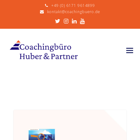
+49 (0) 6171 9614899
kontakt@coachingbuero.de
Twitter
Instagram
LinkedIn
Youtube