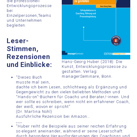
die professionell
Entwicklungsprozesse
bei
Einzelpersonen,Teams
und Unternehmen
begleiten.
Leser-
Stimmen,
Rezensionen
Hans-Georg Huber (2018): Die
und Einblicke:
Kunst, Entwicklungsprozesse zu
gestalten. Verlag:
managerSeminare, Bonn.
“Dieses Buch
musste mal sein,
dachte ich beim Lesen, schlichtweg als Ergänzung und
Gegengewicht zu den vielen beliebten Methoden und
“Hands-on”-Büchern für Coachs und Berater/-innen. Und
wer sollte es schreiben, wenn nicht ein erfahrener Coach,
der weiß, wovon er spricht”
(Dr. Martina Nohl)
Ausführliche Rezension bei Amazon…
___
“Huber reiht die Beispiele aus seiner reichen Erfahrung
so elegant aneinander, während er seine Leserschaft
durch besondere Herausforderungen des Coachings und