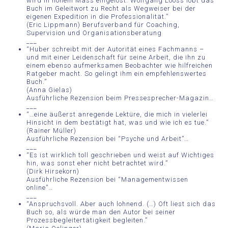
wird in hohem Mass eingelöst. Wolfgang Looss lobt das
Buch im Geleitwort zu Recht als Wegweiser bei der
eigenen Expedition in die Professionalität.”
(Eric Lippmann) Berufsverband für Coaching,
Supervision und Organisationsberatung
___
“Huber schreibt mit der Autorität eines Fachmanns –
und mit einer Leidenschaft für seine Arbeit, die ihn zu
einem ebenso aufmerksamen Beobachter wie hilfreichen
Ratgeber macht. So gelingt ihm ein empfehlenswertes
Buch.”
(Anna Gielas)
Ausführliche Rezension beim Pressesprecher-Magazin…
___
“…eine äußerst anregende Lektüre, die mich in vielerlei
Hinsicht in dem bestätigt hat, was und wie ich es tue.”
(Rainer Müller)
Ausführliche Rezension bei “Psyche und Arbeit”…
___
“Es ist wirklich toll geschrieben und weist auf Wichtiges
hin, was sonst eher nicht betrachtet wird.”
(Dirk Hirsekorn)
Ausführliche Rezension bei “Managementwissen
online”…
___
“Anspruchsvoll. Aber auch lohnend. (…) Oft liest sich das
Buch so, als würde man den Autor bei seiner
Prozessbegleitertätigkeit begleiten.”