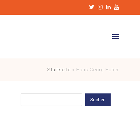
Twitter
Instagram
LinkedIn
Youtub
Startseite
»
Hans-Georg Huber
Suchen
Suchen