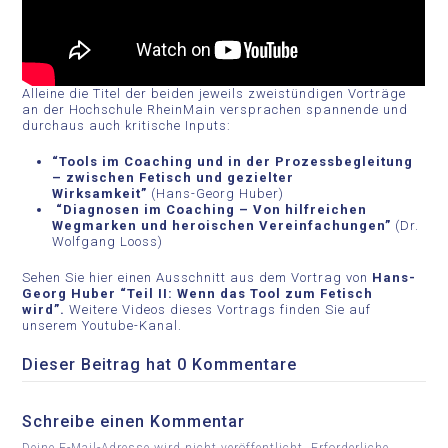
Alleine die Titel der beiden jeweils zweistündigen Vorträge
an der Hochschule RheinMain versprachen spannende und
durchaus auch kritische Inputs:
“Tools im Coaching und in der Prozessbegleitung
– zwischen Fetisch und gezielter
Wirksamkeit”
(Hans-Georg Huber)
“Diagnosen im Coaching – Von hilfreichen
Wegmarken und heroischen Vereinfachungen”
(Dr.
Wolfgang Looss)
Sehen Sie hier einen Ausschnitt aus dem Vortrag von
Hans-
Georg Huber “Teil II: Wenn das Tool zum Fetisch
wird”.
Weitere Videos dieses Vortrags finden Sie auf
unserem
Youtube-Kanal
.
Dieser Beitrag hat 0 Kommentare
Schreibe einen Kommentar
Deine E-Mail-Adresse wird nicht veröffentlicht.
Erforderliche