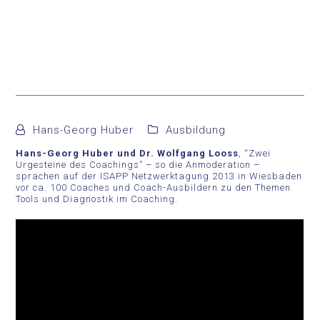
Hans-Georg Huber
Ausbildung
Hans-Georg Huber und Dr. Wolfgang Looss
, “Zwei
Urgesteine des Coachings” – so die Anmoderation –
sprachen auf der ISAPP Netzwerktagung 2013 in Wiesbaden
vor ca. 100 Coaches und Coach-Ausbildern zu den Themen
Tools und Diagnostik im Coaching.