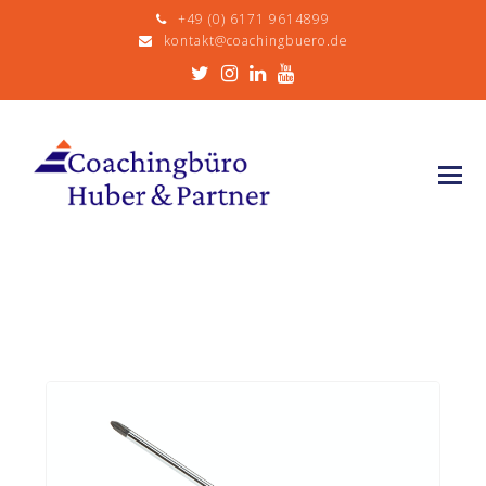
+49 (0) 6171 9614899
kontakt@coachingbuero.de
Twitter
Instagram
LinkedIn
Youtube