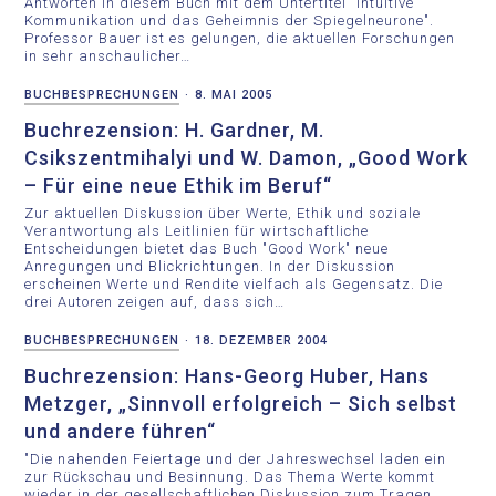
Antworten in diesem Buch mit dem Untertitel "Intuitive
Kommunikation und das Geheimnis der Spiegelneurone".
Professor Bauer ist es gelungen, die aktuellen Forschungen
in sehr anschaulicher…
BUCHBESPRECHUNGEN
·
8. MAI 2005
Buchrezension: H. Gardner, M.
Csikszentmihalyi und W. Damon, „Good Work
– Für eine neue Ethik im Beruf“
Zur aktuellen Diskussion über Werte, Ethik und soziale
Verantwortung als Leitlinien für wirtschaftliche
Entscheidungen bietet das Buch "Good Work" neue
Anregungen und Blickrichtungen. In der Diskussion
erscheinen Werte und Rendite vielfach als Gegensatz. Die
drei Autoren zeigen auf, dass sich…
BUCHBESPRECHUNGEN
·
18. DEZEMBER 2004
Buchrezension: Hans-Georg Huber, Hans
Metzger, „Sinnvoll erfolgreich – Sich selbst
und andere führen“
"Die nahenden Feiertage und der Jahreswechsel laden ein
zur Rückschau und Besinnung. Das Thema Werte kommt
wieder in der gesellschaftlichen Diskussion zum Tragen.