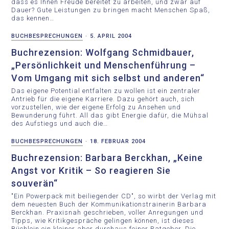
dass es Ihnen Freude bereitet zu arbeiten, und zwar auf
Dauer? Gute Leistungen zu bringen macht Menschen Spaß,
das kennen…
BUCHBESPRECHUNGEN
·
5. APRIL 2004
Buchrezension: Wolfgang Schmidbauer,
„Persönlichkeit und Menschenführung –
Vom Umgang mit sich selbst und anderen“
Das eigene Potential entfalten zu wollen ist ein zentraler
Antrieb für die eigene Karriere. Dazu gehört auch, sich
vorzustellen, wie der eigene Erfolg zu Ansehen und
Bewunderung führt. All das gibt Energie dafür, die Mühsal
des Aufstiegs und auch die…
BUCHBESPRECHUNGEN
·
18. FEBRUAR 2004
Buchrezension: Barbara Berckhan, „Keine
Angst vor Kritik – So reagieren Sie
souverän“
"Ein Powerpack mit beiliegender CD", so wirbt der Verlag mit
dem neuesten Buch der Kommunikationstrainerin Barbara
Berckhan. Praxisnah geschrieben, voller Anregungen und
Tipps, wie Kritikgespräche gelingen können, ist dieses
Büchlein ein kleiner aber durchaus feiner Ratgeber. Die