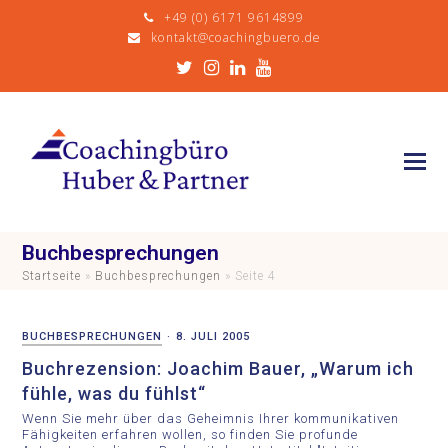
+49 (0) 6171 9614899
kontakt@coachingbuero.de
Twitter
Instagram
LinkedIn
Youtube
Buchbesprechungen
Startseite
»
Buchbesprechungen
»
Seite 4
BUCHBESPRECHUNGEN
·
8. JULI 2005
Buchrezension: Joachim Bauer, „Warum ich
fühle, was du fühlst“
Wenn Sie mehr über das Geheimnis Ihrer kommunikativen
Fähigkeiten erfahren wollen, so finden Sie profunde