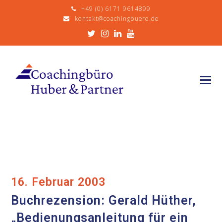
+49 (0) 6171 9614899
kontakt@coachingbuero.de
Twitter
Instagram
LinkedIn
Youtube
16. Februar 2003
Buchrezension: Gerald Hüther,
„Bedienungsanleitung für ein