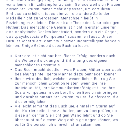
vor allem ein Einzelkämpfer zu sein. Gerade weil sich Frauen
diesen Strukturen immer mehr anpassen, um dort ihren
Einfluss zu erhöhen, ist es sinnvoll die andere Seite der
Medaille nicht zu vergessen: Menschsein heißt in
Beziehungen zu leben. Die zentrale These des Neurobiologen
Hüther: Das menschliche Gehirn ist nicht in erster Linie für
das analytische Denken konstruiert, sondern als ein Organ,
das „psychosoziale Kompetenz“ zusammen fasst. Unser
Hirn ist konstruiert, damit wir beziehungsintelligent handeln
können. Einige Gründe dieses Buch zu lesen:
Karriere ist nicht nur beruflicher Erfolg, sondern auch
die Weiterentwicklung und Entfaltung des eigenen,
menschlichen Potentials
Das Buch macht deutlich, was Frauen, Mütter aber auch
beziehungsintelligente Männer dazu beitragen können
Ihnen wird deutlich, welchen wesentlichen Beitrag Sie
zur menschlichen Evolution leisten, wenn Sie Ihre
Individualität, Ihre Kommunikationsfähigkeit und Ihre
Sozialkompetenz in den beruflichen Bereich einbringen
und darüber hinaus Strukturen im Beruf einfordern, die
dies ermöglichen.
Vielleicht ermahnt das Buch Sie, einmal im Sturm auf
der Karriereleiter inne zu halten, um zu überprüfen, ob
diese an der für Sie richtigen Wand lehnt und ob Sie
überhaupt auf diesem Weg dahin gelangen können, wo
es für Sie persönlich sinnvoll ist anzukommen.