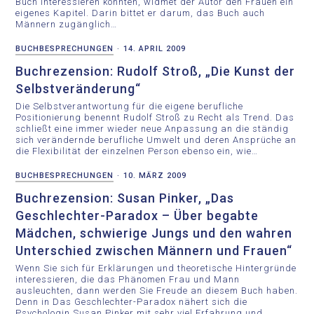
Buch interessieren könnten, widmet der Autor den Frauen ein
eigenes Kapitel. Darin bittet er darum, das Buch auch
Männern zugänglich…
BUCHBESPRECHUNGEN
·
14. APRIL 2009
Buchrezension: Rudolf Stroß, „Die Kunst der
Selbstveränderung“
Die Selbstverantwortung für die eigene berufliche
Positionierung benennt Rudolf Stroß zu Recht als Trend. Das
schließt eine immer wieder neue Anpassung an die ständig
sich verändernde berufliche Umwelt und deren Ansprüche an
die Flexibilität der einzelnen Person ebenso ein, wie…
BUCHBESPRECHUNGEN
·
10. MÄRZ 2009
Buchrezension: Susan Pinker, „Das
Geschlechter-Paradox – Über begabte
Mädchen, schwierige Jungs und den wahren
Unterschied zwischen Männern und Frauen“
Wenn Sie sich für Erklärungen und theoretische Hintergründe
interessieren, die das Phänomen Frau und Mann
ausleuchten, dann werden Sie Freude an diesem Buch haben.
Denn in Das Geschlechter-Paradox nähert sich die
Psychologin Susan Pinker mit sehr viel Erfahrung und