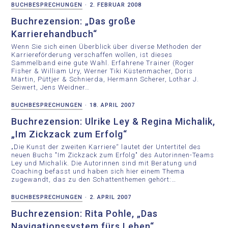
BUCHBESPRECHUNGEN
·
2. FEBRUAR 2008
Buchrezension: „Das große
Karrierehandbuch“
Wenn Sie sich einen Überblick über diverse Methoden der
Karriereförderung verschaffen wollen, ist dieses
Sammelband eine gute Wahl. Erfahrene Trainer (Roger
Fisher & William Ury, Werner Tiki Küstenmacher, Doris
Märtin, Püttjer & Schnierda, Hermann Scherer, Lothar J.
Seiwert, Jens Weidner…
BUCHBESPRECHUNGEN
·
18. APRIL 2007
Buchrezension: Ulrike Ley & Regina Michalik,
„Im Zickzack zum Erfolg“
„Die Kunst der zweiten Karriere“ lautet der Untertitel des
neuen Buchs "Im Zickzack zum Erfolg" des Autorinnen-Teams
Ley und Michalik. Die Autorinnen sind mit Beratung und
Coaching befasst und haben sich hier einem Thema
zugewandt, das zu den Schattenthemen gehört:…
BUCHBESPRECHUNGEN
·
2. APRIL 2007
Buchrezension: Rita Pohle, „Das
Navigationssystem fürs Leben“