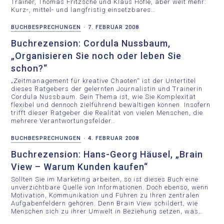
Trainer, Thomas Fritzsche und Klaus Höfle, aber weit mehr:
Kurz-, mittel- und langfristig einsetzbares…
BUCHBESPRECHUNGEN
·
7. FEBRUAR 2008
Buchrezension: Cordula Nussbaum,
„Organisieren Sie noch oder leben Sie
schon?“
„Zeitmanagement für kreative Chaoten“ ist der Untertitel
dieses Ratgebers der gelernten Journalistin und Trainerin
Cordula Nussbaum. Sein Thema ist, wie Sie Komplexität
flexibel und dennoch zielführend bewältigen können. Insofern
trifft dieser Ratgeber die Realität von vielen Menschen, die
mehrere Verantwortungsfelder…
BUCHBESPRECHUNGEN
·
4. FEBRUAR 2008
Buchrezension: Hans-Georg Häusel, „Brain
View – Warum Kunden kaufen“
Sollten Sie im Marketing arbeiten, so ist dieses Buch eine
unverzichtbare Quelle von Informationen. Doch ebenso, wenn
Motivation, Kommunikation und Führen zu Ihren zentralen
Aufgabenfeldern gehören. Denn Brain View schildert, wie
Menschen sich zu ihrer Umwelt in Beziehung setzen, was…