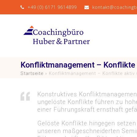
+49 (0) 6171 9614899
kontakt@coaching
Konfliktmanagement – Konflikte a
Startseite
»
Konfliktmanagement – Konflikte aktiv 
Konstruktives Konfliktmanagement
ungelöste Konflikte führen zu ho
einer Führungskraft ernsthaft gef
Gelöste Konflikte hingegen setzen
unseren maßgeschneiderten Semi