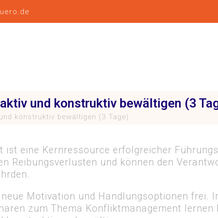
buero.de
ktiv und konstruktiv bewältigen (3 Ta
und konstruktiv bewältigen (3 Tage)
 ist eine Kernressource erfolgreicher Führungs
hen Reibungsverlusten und können den Verantw
ährden.
 neue Motivation und Handlungsoptionen frei. I
naren zum Thema Konfliktmanagement lernen 