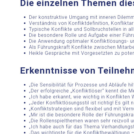
Die einzelnen Themen di
Der konstruktive Umgang mit inneren Dilemm
Verständnis von Konfliktdefinition, Konflikt
Typische Konflikte und Sollbruchstellen in al
Die besondere Rolle und Aufgabe einer Füh
Die Anwendung optimaler Konfliktlösungs- u
Als Führungskraft Konflikte zwischen Mitarb
Heikle Gespräche mit Vorgesetzten zu poten
Erkenntnisse von Teilne
„Die Sensibilität für Prozesse und Abläufe hi
„Der erfolgreiche „Konfliktlöser“ kennt die
„Ich habe erkannt, wie wichtig in Konflikten
„Jeder Konfliktlösungsstil ist richtig! Es gilt
„Konfliktstrategien sind flexibel und mit Ver
„Mir ist die besondere Rolle der Führungskraf
„Die Rollenspielthemen waren sehr reizvoll u
„Ich habe auch für das Thema Verhandlung
„Das wichtigste für die Konfliktbewältigung