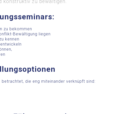
d konstruktiv zu bewältigen.
rungsseminars:
ten zu bekommen
onflikt-Bewältigung liegen
 zu kennen
 entwickeln
können,
ren
dlungsoptionen
 betrachtet, die eng miteinander verknüpft sind: