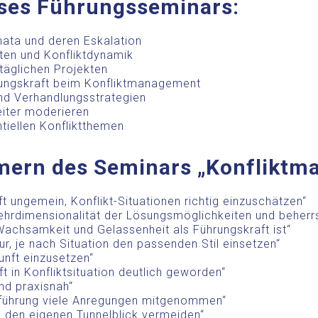
eses Führungsseminars:
ata und deren Eskalation
arten und Konfliktdynamik
ltäglichen Projekten
rungskraft beim Konfliktmanagement
nd Verhandlungsstrategien
eiter moderieren
tiellen Konfliktthemen
hmern des Seminars „Konfliktm
lft ungemein, Konflikt-Situationen richtig einzuschätzen“
 Mehrdimensionalität der Lösungsmöglichkeiten und beher
 Wachsamkeit und Gelassenheit als Führungskraft ist“
 nur, je nach Situation den passenden Stil einsetzen“
nunft einzusetzen“
t in Konfliktsituation deutlich geworden“
nd praxisnah“
sführung viele Anregungen mitgenommen“
 – den eigenen Tunnelblick vermeiden“