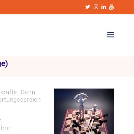
Twitter
Instagram
LinkedIn
Youtub
ge)
kräfte. Denn
ortungsbereich
n
Ihre