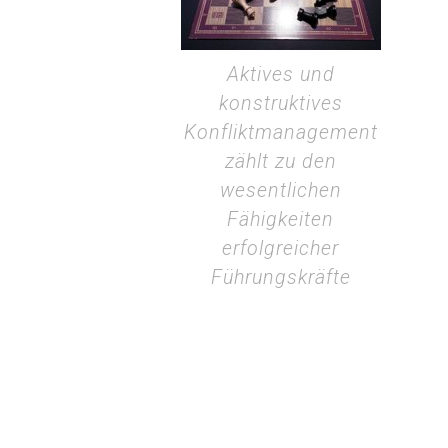
Aktives und
konstruktives
Konfliktmanagement
zählt zu den
wesentlichen
Fähigkeiten
erfolgreicher
Führungskräfte