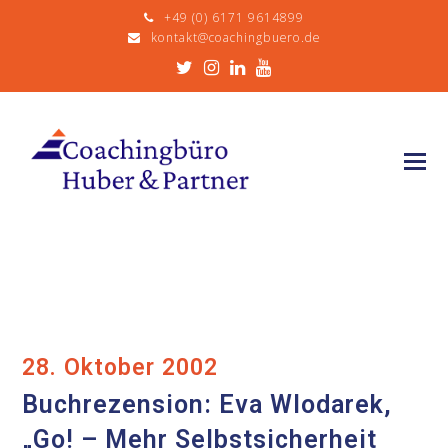
+49 (0) 6171 9614899
kontakt@coachingbuero.de
Twitter
Instagram
LinkedIn
Youtube
28. Oktober 2002
Buchrezension: Eva Wlodarek,
„Go! – Mehr Selbstsicherheit