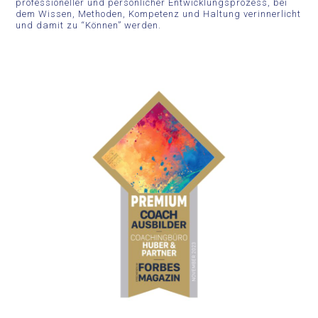
professioneller und persönlicher Entwicklungsprozess, bei
dem Wissen, Methoden, Kompetenz und Haltung verinnerlicht
und damit zu “Können” werden.
Premium Coach Ausbilder
Die Coaching-Ausbildung nach Hans-Georg Huber
geht weit über reine Methodenvermittlung hinaus
und legt den Fokus auf die Entwicklung einer
glaubwürdigen Coach-Persönlichkeit mit Haltung,
klaren Rollenverständnissen und persönlicher
Entfaltung. Die praxisnahe Ausbildung qualifiziert
für Einzel- und Gruppenarbeit in verschiedenen
Entwicklungsprozessen.