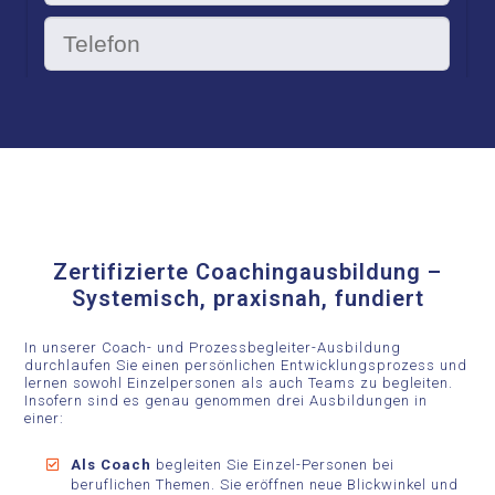
Zertifizierte Coachingausbildung –
Systemisch, praxisnah, fundiert
In unserer Coach- und Prozessbegleiter-Ausbildung
durchlaufen Sie einen persönlichen Entwicklungsprozess und
lernen sowohl Einzelpersonen als auch Teams zu begleiten.
Insofern sind es genau genommen drei Ausbildungen in
einer:
Als Coach
begleiten Sie Einzel-Personen bei
beruflichen Themen. Sie eröffnen neue Blickwinkel und