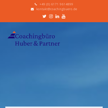
+49 (0) 6171 9614899
kontakt@coachingbuero.de
Twitter
Instagram
LinkedIn
Youtube